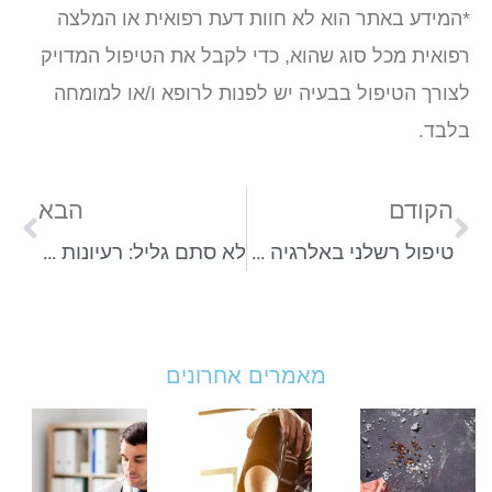
*המידע באתר הוא לא חוות דעת רפואית או המלצה
רפואית מכל סוג שהוא, כדי לקבל את הטיפול המדויק
לצורך הטיפול בבעיה יש לפנות לרופא ו/או למומחה
בלבד.
הקודם
הבא
טיפול רשלני באלרגיה למזון: מה אפשר לעשות?
לא סתם גליל: רעיונות למנות קלילות ומהירות עם סלמי
מאמרים אחרונים
בשר
חלבון
א
משויש:
אחרי
הי
מהו
אימון:
מי