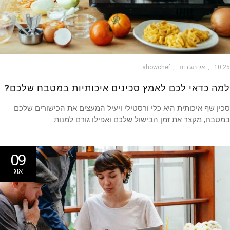
10
אין תגובות
showchef
ה כדאי לכם לאמץ סכינים איכותיות במטבח שלכם?
ן שף איכותית היא כלי ורסטילי ויעיל המעצים את הכישורים שלכם
בח, מקצר את זמן הבישול שלכם ואפילו גורם למנות
09
אוג