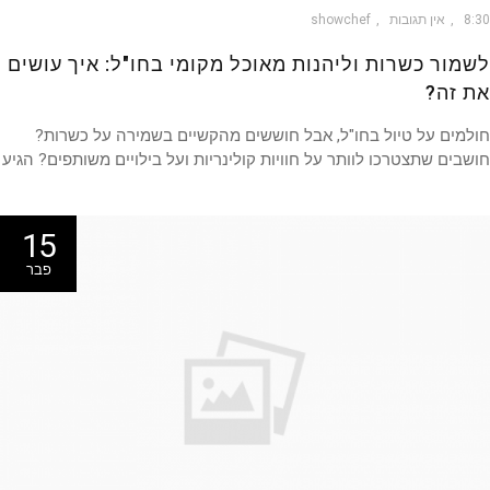
8
אין תגובות
showchef
מור כשרות וליהנות מאוכל מקומי בחו"ל: איך עושים
 זה?
מים על טיול בחו"ל, אבל חוששים מהקשיים בשמירה על כשרות?
בים שתצטרכו לוותר על חוויות קולינריות ועל בילויים משותפים? הגיע
15
פבר