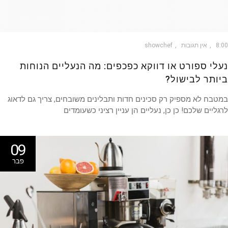
8
אין תגובות
showchef
לי ספורט או דווקא כפכפים: מה הנעליים הנוחות
ותר לבישול?
בח לא מספיק רק סכינים חדות ותבלינים משובחים, צריך גם לדאוג
ליים שלכם! כן כן, נעליים הן עניין רציני כשעומדים
09
פבר