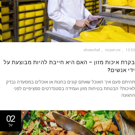
13
אין תגובות
showchef
רת איכות מזון – האם היא חייבת להיות מבוצעת על
י אנשים?
תם פעם איך האוכל שאתם קונים בחנות או אוכלים במסעדה נבדק
כות? הבטחת בטיחות מזון ועמידה בסטנדרטים ספציפיים לפני
געה
02
יול