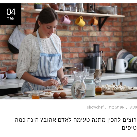
04
אפר
8
אין תגובות
showchef
צים להכין מתנה טעימה לאדם אהוב? הינה כמה
פים