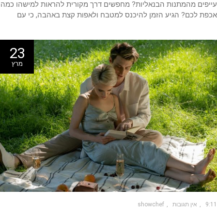
פים מהמתנות הבנאליות? מחפשים דרך מקורית להראות למישהו כמה
ת לכם? הגיע הזמן להיכנס למטבח ולאפות קצת באהבה, כי עם
23
מרץ
9
אין תגובות
showchef