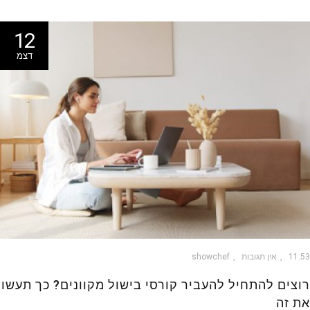
12
דצמ
11
אין תגובות
showchef
צים להתחיל להעביר קורסי בישול מקוונים? כך תעשו
 זה