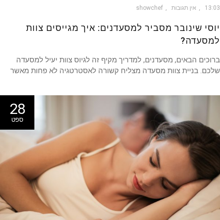
13
אין תגובות
showchef
סי שינובר מסביר למסעדנים: איך מגייסים צוות
סעדה?
כים הבאים, מסעדנים, למדריך מקיף זה לגיוס צוות יעיל למסעדה
ם. בניית צוות מסעדה מצליח קשורה לאסטרטגיה לא פחות מאשר
28
ספט