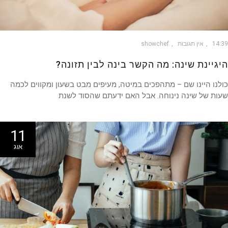
14
אין תגובות
showchef
גיינת שינה: מה הקשר בינה לבין תזונה?
נו היינו שם – מתהפכים במיטה, מעיפים מבט בשעון ומקווים לכמה
ת של שינה נינוחה. אבל האם ידעתם שהסוד לשנת
11
אוג