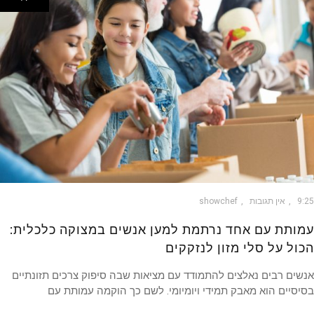
9
אין תגובות
showchef
ותת עם אחד נרתמת למען אנשים במצוקה כלכלית:
ול על סלי מזון לנזקקים
ים רבים נאלצים להתמודד עם מציאות שבה סיפוק צרכים תזונתיים
סיים הוא מאבק תמידי ויומיומי. לשם כך הוקמה עמותת עם