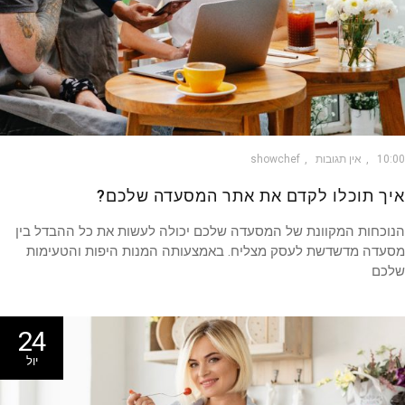
10
אין תגובות
showchef
ך תוכלו לקדם את אתר המסעדה שלכם?
כחות המקוונת של המסעדה שלכם יכולה לעשות את כל ההבדל בין
עדה מדשדשת לעסק מצליח. באמצעותה המנות היפות והטעימות
כם
24
יול