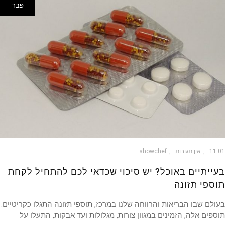
פבר
11
אין תגובות
showchef
ייתיים באוכל? יש סיכוי שכדאי לכם להתחיל לקחת
ספי תזונה
לם שבו הבריאות והרווחה שלנו במרכז, תוספי תזונה התגלו כקריטיים.
פים אלה, הזמינים במגוון צורות, מגלולות ועד אבקות, התעלו על