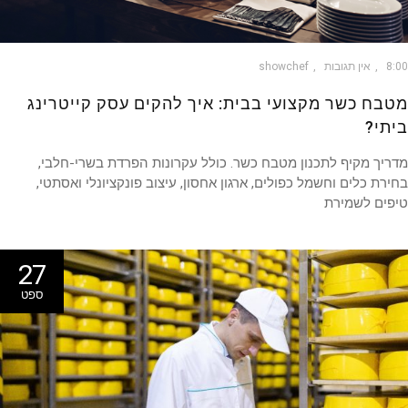
8
אין תגובות
showchef
בח כשר מקצועי בבית: איך להקים עסק קייטרינג
תי?
יך מקיף לתכנון מטבח כשר. כולל עקרונות הפרדת בשרי-חלבי,
רת כלים וחשמל כפולים, ארגון אחסון, עיצוב פונקציונלי ואסתטי,
פים לשמירת
27
ספט