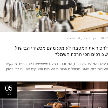
10
אין תגובות
showchef
כיר את המטבח לעומק: מהם מכשירי הבישול
ורכים הכי הרבה חשמל?
לם המהיר של היום, המטבחים שלנו משמשים כלב הבית, שוקקים
לות בזמן שאנו מבשלים ארוחות טעימות ופינוקים אפויים כדי להזין
05
פבר