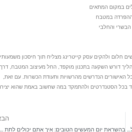
לים במקום המתאים
י ההפרדה במטבח
 הבשרי והחלבי
ם חלום ולהקים עסק קייטרינג מצליח תוך חיסכון משמעותי
ליך דורש השקעה בתכנון מוקפד, החל מעיצוב המטבח, דרך
כל האישורים הנדרשים מהרשויות ותעודת הכשרות. עם זאת,
ומד בכל הסטנדרטים ולהתמקד במה שחשוב באמת שהוא יציר
הבא
בקרת איכות מזון – האם היא חייבת להיות מבוצעת על ידי אנשים?
בהשראת יום המעשים הטובים: איך אתם יכולים לתת לקהילה בח