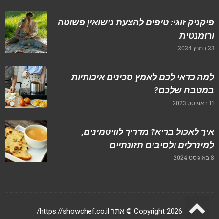
פיקניק זוגי: טיפים להצעת נישואין פשוטה
ורומנטית
23 במרץ 2024
למה כדאי לכם לאמץ סכינים איכותיות
במטבח שלכם?
11 באוגוסט 2023
איך לאכול בריא? מדריך לוויטמינים,
למינרלים ולסיבים תזונתיים
8 באוגוסט 2024
גלילה
Copyright 2026 © אתר https://showchef.co.il/