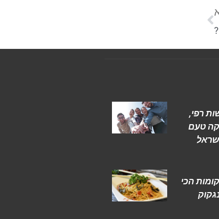
?
ת רפי,
קה טעם
ישראל
ומות הכי
גקוק