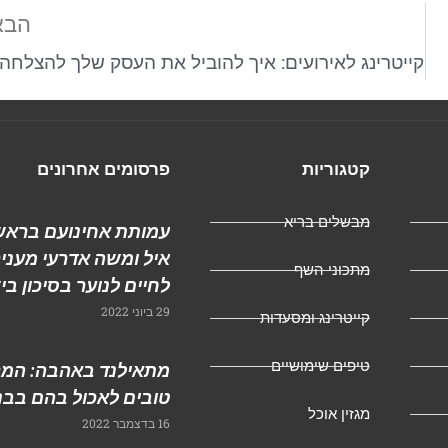
הבא
קייטרינג לאירועים: איך להוביל את העסק שלך להצלחה
קטגוריות
פרסומים אחרונים
מבשלים בריא
עמותת אחינועם בראשו
איל ומשה אדרעי מעני
מתכוני השף
לחיים לנוער בסיכון ב
29 ביוני 2022
קייטרינג ומסעדות
טיפים שימושיים
מתאילנד באהבה: המק
טובים לאכול בהם בבנ
מגזין אוכל
16 בדצמבר 2022