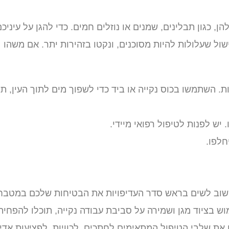
ן, כגון תבלינים, שמנים או נוזלים חמים. כדי להגן על עיניכם
ול שעלולות להיות מסוכנים, ונקטו בזהירות יתר. אם משהו
ת העין בעדינות במים נקיים למשך 10-15 דקות. השתמשו בכוס נקייה או ביד כדי לשפוך מים לתוך העין, ת
יש לפנות לטיפול רפואי מיידי.
חלפו.
ך חשוב לשים בראש סדר העדיפויות את הבטיחות שלכם במטבח
מוש בציוד מגן ושמירה על סביבת עבודה נקייה, תוכלו להפחית
 את שלבי הטיפול המתאימים לחתכים, לכוויות, לפציעות אדי