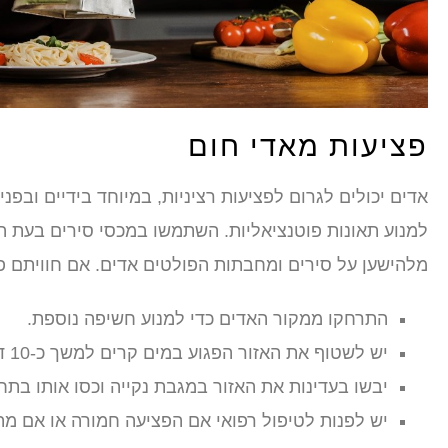
פציעות מאדי חום
אדים יכולים לגרום לפציעות רציניות, במיוחד בידיים ובפנ
למנוע תאונות פוטנציאליות. השתמשו במכסי סירים בעת ה
מלהישען על סירים ומחבתות הפולטים אדים. אם חוויתם פ
התרחקו ממקור האדים כדי למנוע חשיפה נוספת.
יש לשטוף את האזור הפגוע במים קרים למשך כ-10 דקות כדי להקל על הכאב ולהפחית את הנפיחות.
יבשו בעדינות את האזור במגבת נקייה וכסו אותו בתח
יש לפנות לטיפול רפואי אם הפציעה חמורה או אם מ