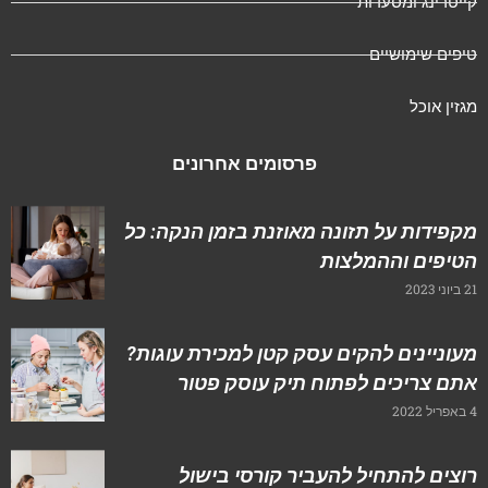
ייטרינג ומסעדות
יפים שימושיים
גזין אוכל
פרסומים אחרונים
קפידות על תזונה מאוזנת בזמן הנקה: כל
טיפים וההמלצות
ני 2023
עוניינים להקים עסק קטן למכירת עוגות?
תם צריכים לפתוח תיק עוסק פטור
202
וצים להתחיל להעביר קורסי בישול