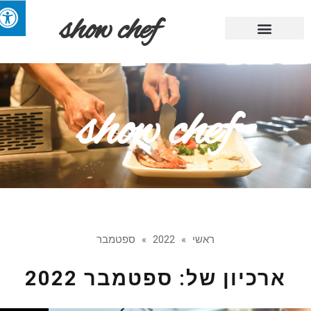
show chef
מתכוני השף
מגזין אוכל
מבשלים בריא
קייטרינג ומסעדות
טיפים שימושיים
show chef
ראשי
»
2022
»
ספטמבר
ארכיון של:
ספטמבר 2022