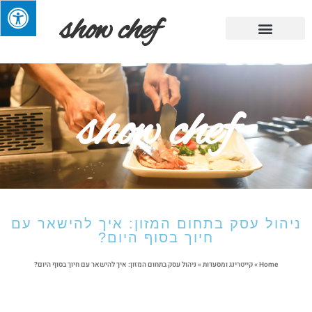
show chef
מתכוני השף
מגזין אוכל
מבשלים בריא
קייטרינג ומסעדות
טיפים שימושיים
show chef
ניהול עסק בתחום המזון: איך להישאר עם
חיוך בסוף היום?
Home
»
קייטרינג ומסעדות
»
ניהול עסק בתחום המזון: איך להישאר עם חיוך בסוף היום?