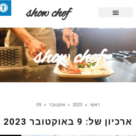
show chef
מתכוני השף
מגזין אוכל
מבשלים בריא
קייטרינג ומסעדות
טיפים שימושיים
show chef
ראשי
»
2023
»
אוקטובר
»
09
רכיון של:
9 באוקטובר 2023