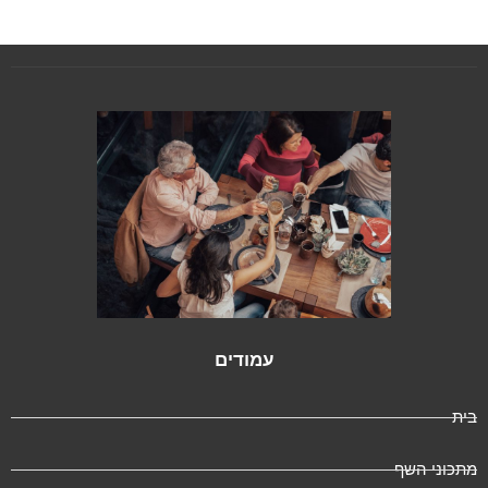
עמודים
ית
תכוני השף