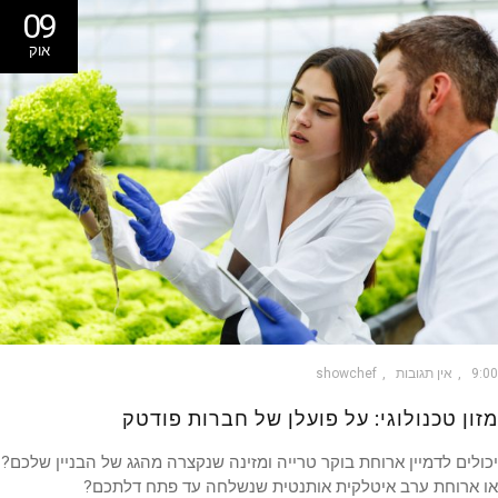
09
אוק
9
אין תגובות
showchef
ון טכנולוגי: על פועלן של חברות פודטק
לים לדמיין ארוחת בוקר טרייה ומזינה שנקצרה מהגג של הבניין שלכם?
 ארוחת ערב איטלקית אותנטית שנשלחה עד פתח דלתכם?