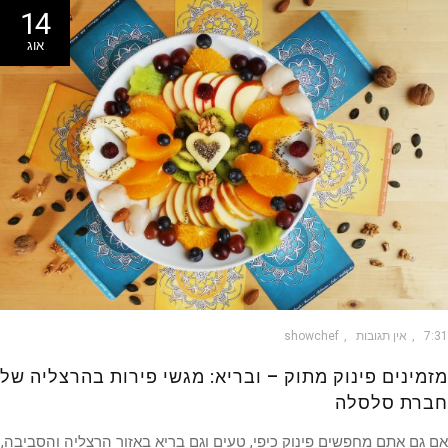
14
אוג
7
אין תגובות
showchef
מינים פינוק מתוק – ובריא: מגשי פירות בהרצליה של
רת סלסלה
גם אתם מחפשים פינוק כיפי, טעים וגם בריא באזור הרצליה והסביבה,