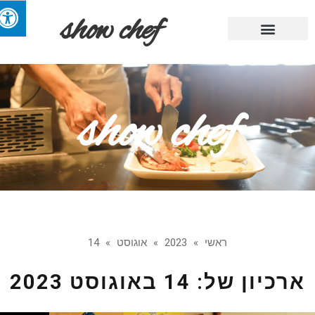
show chef
מתכוני השף
מגזין אוכל
מבשלים בריא
קייטרינג ומסעדות
טיפים שימושיים
show chef
ראשי
»
2023
»
אוגוסט
»
14
רכיון של:
14 באוגוסט 2023