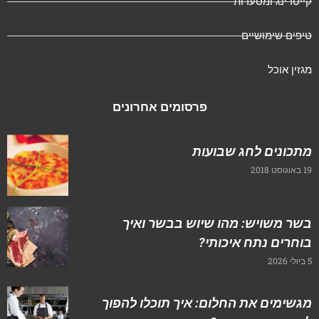
ייטרינג ומסעדות
יפים שימושיים
גזין אוכל
פרסומים אחרונים
תכונים לחג שבועות
וסט 2018
שר משויש: מהו שיוש בבשר ואיך
וחרים נתח איכותי?
20
גשימים את החלום: איך תוכלו להפוך