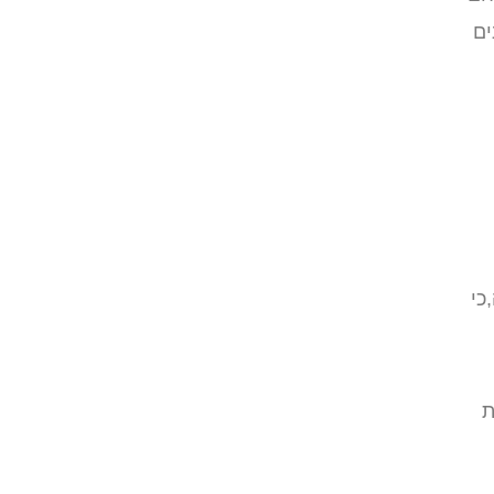
ים
כי
ת