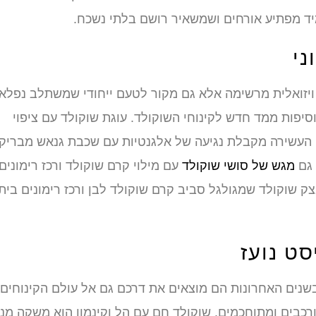
ד מפתיע אורחים ושמשאיר רושם בלתי נשכח.
ני
 ויזואלית מרשימה אלא גם מקור לטעם ייחודי שמשתלב נפלא
סיפות ממד חדש לקינוחי השוקולד. עוגת שוקולד עם ציפוי
וגה העשירה מקבלת נגיעה של אלגנטיות עם שכבת גנאש מבריק
 גם
מגש של סושי שוקולד
עם מילוי קרם שוקולד ורכז רימונים
צק שוקולד שמגולגל סביב קרם שוקולד לבן ורכז רימונים ביתי
סט נועז
שנים האחרונות הם מוצאים את דרכם גם אל עולם הקינוחים, 
ורכבים ומתוחכמים. שוקולד חם עם הל וקינמון הוא משקה מנ