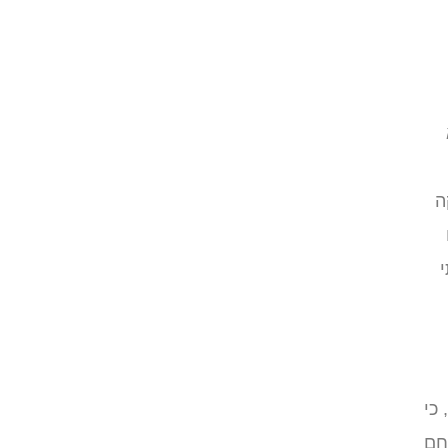
ה
כי
חם